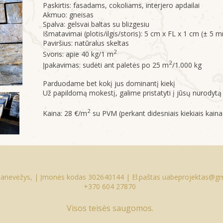
Paskirtis: fasadams, cokoliams, interjero apdailai
Akmuo: gneisas
Spalva: gelsvai baltas su blizgesiu
Išmatavimai (plotis/ilgis/storis): 5 cm x FL x 1 cm (± 5 
Paviršius: natūralus skeltas
2
Svoris: apie 40 kg/1 m
2
Įpakavimas: sudėti ant paletės po 25 m
/1.000 kg
Parduodame bet kokį jus dominantį kiekį
Už papildomą mokestį, galime pristatyti į jūsų nurodytą 
2
Kaina: 28 €/m
su PVM (perkant didesniais kiekiais kain
 Panevėžys, | Įmonės kodas 302640144 | El.paštas
uabeprojektas@gm
+370 604 27870
Visos teisės saugomos.