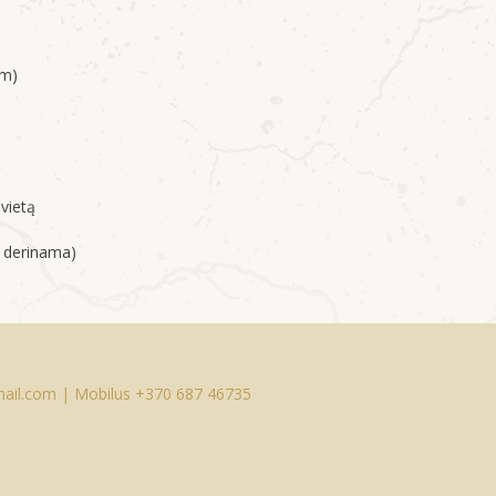
mm)
vietą
a derinama)
ail.com |
Mobilus
+370 687 46735