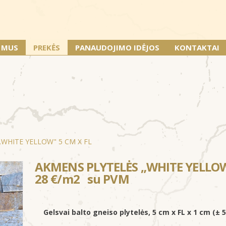
E MUS
PREKĖS
PANAUDOJIMO IDĖJOS
KONTAKTAI
WHITE YELLOW" 5 CM X FL
AKMENS PLYTELĖS „WHITE YELLOW"
28 €/m2 su PVM
Gelsvai balto gneiso
plytelės
, 5 cm x FL x 1 cm (±