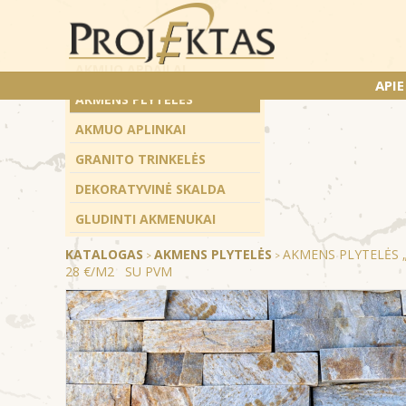
AKMUO APDAILAI
API
AKMENS PLYTELĖS
AKMUO APLINKAI
GRANITO TRINKELĖS
DEKORATYVINĖ SKALDA
GLUDINTI AKMENUKAI
KATALOGAS
AKMENS PLYTELĖS
AKMENS PLYTELĖS „
>
>
28 €/M2 SU PVM