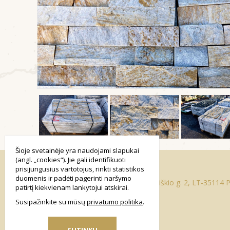
Šioje svetainėje yra naudojami slapukai
smart
(angl. „cookies“). Jie gali identifikuoti
foreash
prisijungusius vartotojus, rinkti statistikos
duomenis ir padėti pagerinti naršymo
Adresas Paliūniškio g. 2, LT-35114
patirtį kiekvienam lankytojui atskirai.
Susipažinkite su mūsų
privatumo politika