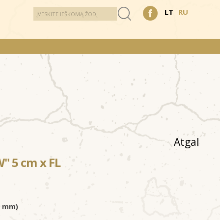
LT
RU
Atgal
 5 cm x FL
 5 mm)