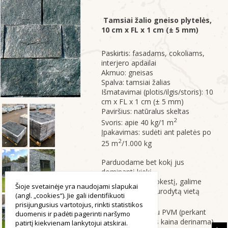
Tamsiai žalio
gneiso
plytelės
,
10 cm x FL x 1 cm (± 5 mm)
Paskirtis: fasadams, cokoliams,
interjero apdailai
Akmuo: gneisas
Spalva: tamsiai žalias
Išmatavimai (plotis/ilgis/storis): 10
cm x FL x 1 cm (± 5 mm)
Paviršius: natūralus skeltas
2
Svoris: apie 40 kg/1 m
Įpakavimas: sudėti ant paletės po
2
25 m
/1.000 kg
Parduodame bet kokį jus
dominantį kiekį
Už papildomą mokestį, galime
Šioje svetainėje yra naudojami slapukai
pristatyti į jūsų nurodytą vietą
(angl. „cookies“). Jie gali identifikuoti
prisijungusius vartotojus, rinkti statistikos
2
Kaina: 28 €/m
su PVM (perkant
duomenis ir padėti pagerinti naršymo
didesniais kiekiais kaina derinama)
patirtį kiekvienam lankytojui atskirai.