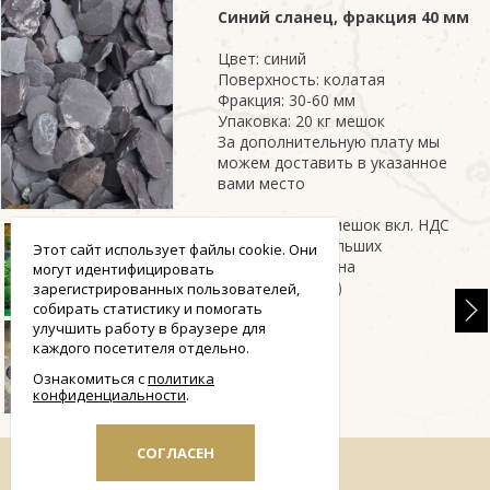
Синий сланец, фракция 40
мм
Цвет: синий
Поверхность: колатая
Фракция: 30-60 мм
Упаковка: 20 кг мешок
За дополнительную плату мы
можем доставить в указанное
вами место
Цена: 7 €/20 кг мешок вкл. НДС
(при покупке больших
Этот сайт использует файлы cookie. Они
количествах, цена
могут идентифицировать
корректируется)
зарегистрированных пользователей,
собирать статистику и помогать
улучшить работу в браузере для
каждого посетителя отдельно.
Ознакомиться с
политика
конфиденциальности
smart
СОГЛАСЕН
foreash