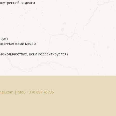
 внутренней отделки
есует
казанное вами место
ьших количествах, цена корректируется)
ail.com |
Моб
+370 687 46735