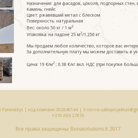
Назначение: для фасадов, цоколя, подпорных стен,
Камень: гнейс
Цвет: ржавевший метал с блеском
Поверхность: натуральная
2
Вес: около 50 кг / 1 м
2
Упаковка: на падоне 25 м
/1.250 кг
Мы продаем любое количество, которое вас интер
За дополнительную плату мы можем доставить в у
2
Цена: 19 €/м
; 0.38 €/кг вкл. НДС (при покупке бол
114 Panevėžys | код компаня 302640144 | Э почта
uabeprojektas@gm
+370 604 27870
Все права защищены: Bonasolutions.lt 2017