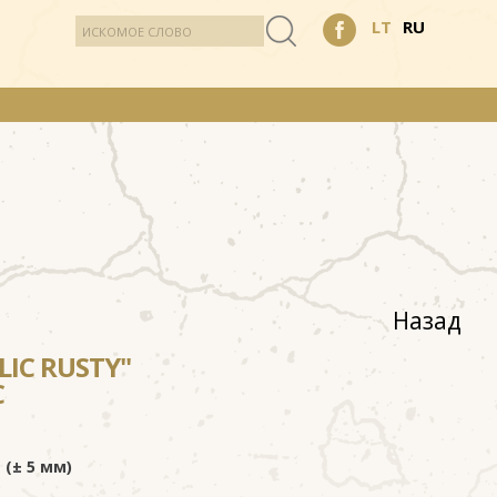
LT
RU
Назад
IC RUSTY"
С
 (± 5 мм)