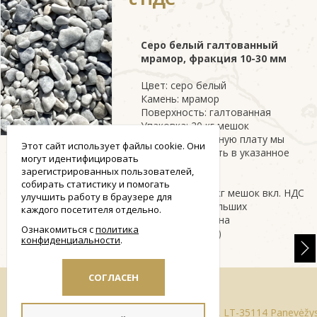
Серо белый галтованный
мрамор, фракция 10
-30
мм
Цвет: серо белый
Камень: мрамор
Поверхность: галтованная
Упаковка: 20 кг мешок
За дополнительную плату мы
Этот сайт использует файлы cookie. Они
можем доставить в указанное
могут идентифицировать
вами место
зарегистрированных пользователей,
собирать статистику и помогать
Цена: 8.50 €/20 кг мешок вкл. НДС
улучшить работу в браузере для
(при покупке больших
каждого посетителя отдельно.
количествах, цена
Ознакомиться с
политика
корректируется)
конфиденциальности
smart
СОГЛАСЕН
foreash
Адрес Paliūniškio ул. 2, LT-35114 Panevėž