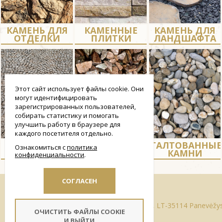
КАМЕНЬ ДЛЯ
КАМЕННЫЕ
КАМЕНЬ ДЛЯ
ОТДЕЛКИ
ПЛИТКИ
ЛАНДШАФТА
Этот сайт использует файлы cookie. Они
могут идентифицировать
зарегистрированных пользователей,
собирать статистику и помогать
улучшить работу в браузере для
каждого посетителя отдельно.
ГРАНИТНАЯ
КАМЕННАЯ
ГАЛТОВАННЫЕ
Ознакомиться с
политика
БРУСЧАТКА
КРОШКА
КАМНИ
конфиденциальности
smart
СОГЛАСЕН
foreash
Адрес Paliūniškio ул. 2, LT-35114 Panevėž
ОЧИСТИТЬ ФАЙЛЫ COOKIE
И ВЫЙТИ